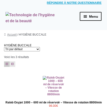
RÉPONDRE À NOTRE QUESTIONNAIRE
Aller à la navigation
Aller au contenu
Menu
ACCUEIL
Accueil
/ HYGIÈNE BUCCALE
HYGIÈNE BUCCALE
Brosses à dents électriques
HYGIÈNE BUCCALE
Combinés dentaires
Voici les 3 résultats
Jets dentaires
HYGIÈNE CORPS ET VISAGE
Rasoirs électriques
Épilateurs
Pédicure / Manucure
Ralob Oxyjet 1000 – 600 ml de réservoir – Vitesse de rotation 8800/min
Brosses électriques du visage
96,00
€