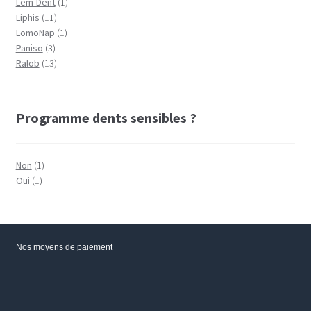
Lem-Dent
(1)
Liphis
(11)
LomoNap
(1)
Paniso
(3)
Ralob
(13)
Programme dents sensibles ?
Non
(1)
Oui
(1)
Nos moyens de paiement