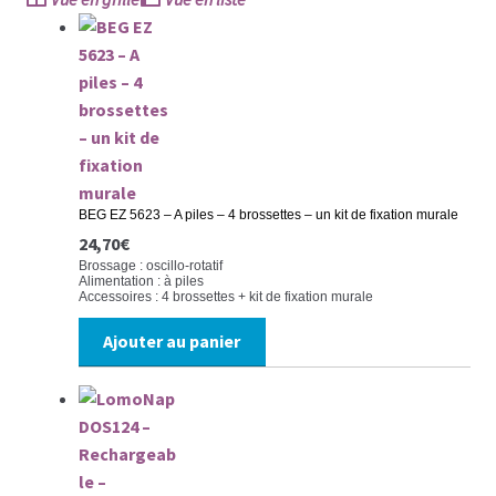
Jets dentaires
HYGIÈNE CORPS ET VISAGE
Rasoirs électriques
Épilateurs
BEG EZ 5623 – A piles – 4 brossettes – un kit de fixation murale
24,70
€
Pédicure / Manucure
Brossage : oscillo-rotatif
Alimentation : à piles
Accessoires : 4 brossettes + kit de fixation murale
Brosses électriques du visage
Ajouter au panier
NOUS CONTACTER