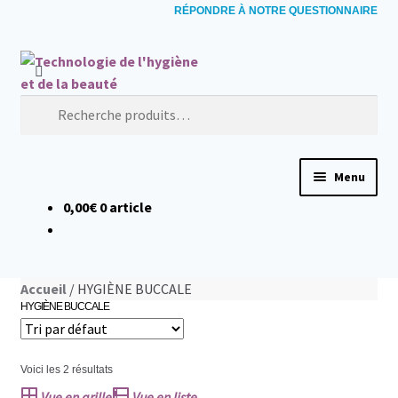
RÉPONDRE À NOTRE QUESTIONNAIRE
Aller à la navigation
Aller au contenu
Recherche pour :
Menu
0,00€
0 article
ACCUEIL
HYGIÈNE BUCCALE
Accueil
/ HYGIÈNE BUCCALE
HYGIÈNE BUCCALE
Brosses à dents électriques
Combinés dentaires
Voici les 2 résultats
Vue en grille
Vue en liste