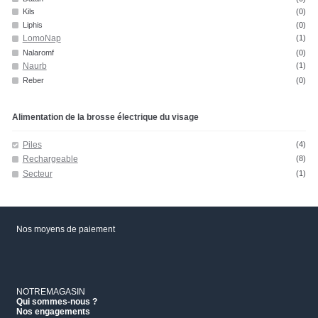
Kils
(0)
Liphis
(0)
LomoNap
(1)
Nalaromf
(0)
Naurb
(1)
Reber
(0)
Alimentation de la brosse électrique du visage
Piles
(4)
Rechargeable
(8)
Secteur
(1)
Nos moyens de paiement
NOTREMAGASIN
Qui sommes-nous ?
Nos engagements