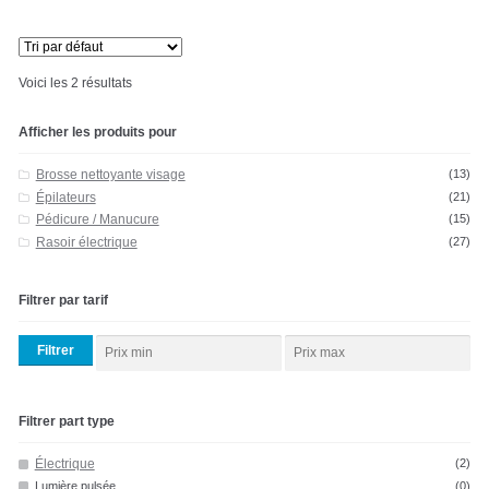
Voici les 2 résultats
Afficher les produits pour
Brosse nettoyante visage
(13)
Épilateurs
(21)
Pédicure / Manucure
(15)
Rasoir électrique
(27)
Filtrer par tarif
Filtrer
Filtrer part type
Électrique
(2)
Lumière pulsée
(0)