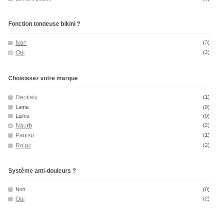
Fonction tondeuse bikini ?
Non
(3)
Oui
(2)
Choisissez votre marque
Depilaty
(1)
Lama
(0)
Liphis
(0)
Naurb
(2)
Paniso
(1)
Rolac
(2)
Système anti-douleurs ?
Non
(0)
Oui
(2)