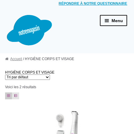
RÉPONDRE À NOTRE QUESTIONNAIRE
Aller à la navigation
Aller au contenu
Menu
ACCUEIL
Accueil
/ HYGIÈNE CORPS ET VISAGE
HYGIÈNE BUCCALE
Brosses à dents électriques
HYGIÈNE CORPS ET VISAGE
Combinés dentaires
Voici les 2 résultats
Jets dentaires
HYGIÈNE CORPS ET VISAGE
Rasoirs électriques
Épilateurs