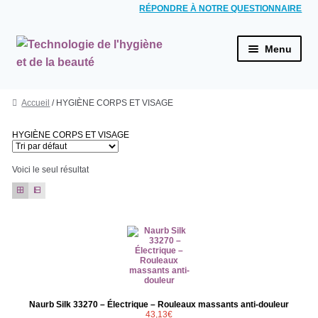
RÉPONDRE À NOTRE QUESTIONNAIRE
Aller à la navigation
Aller au contenu
Menu
ACCUEIL
Accueil
/ HYGIÈNE CORPS ET VISAGE
HYGIÈNE BUCCALE
Brosses à dents électriques
HYGIÈNE CORPS ET VISAGE
Combinés dentaires
Voici le seul résultat
Jets dentaires
HYGIÈNE CORPS ET VISAGE
Rasoirs électriques
Épilateurs
Pédicure / Manucure
Naurb Silk 33270 – Électrique – Rouleaux massants anti-douleur
Brosses électriques du visage
43,13
€