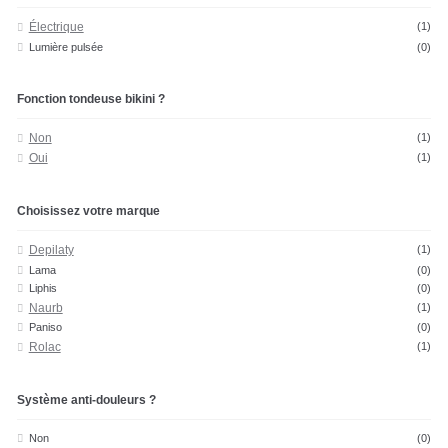
Électrique
(1)
Lumière pulsée
(0)
Fonction tondeuse bikini ?
Non
(1)
Oui
(1)
Choisissez votre marque
Depilaty
(1)
Lama
(0)
Liphis
(0)
Naurb
(1)
Paniso
(0)
Rolac
(1)
Système anti-douleurs ?
Non
(0)