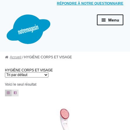
RÉPONDRE À NOTRE QUESTIONNAIRE
Aller à la navigation
Aller au contenu
Menu
ACCUEIL
Accueil
/ HYGIÈNE CORPS ET VISAGE
HYGIÈNE BUCCALE
Brosses à dents électriques
HYGIÈNE CORPS ET VISAGE
Combinés dentaires
Voici le seul résultat
Jets dentaires
HYGIÈNE CORPS ET VISAGE
Rasoirs électriques
Épilateurs