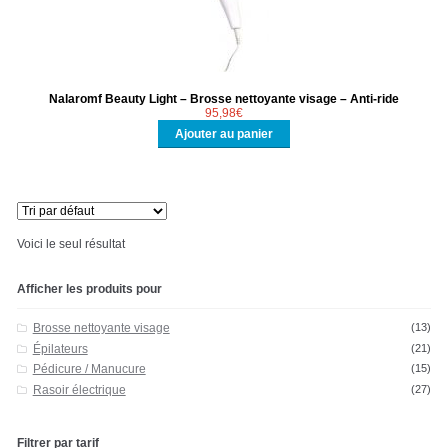
Pédicure / Manucure
Brosses électriques du visage
NOUS CONTACTER
Nalaromf Beauty Light – Brosse nettoyante visage – Anti-ride
95,98
€
Ajouter au panier
Voici le seul résultat
Afficher les produits pour
Brosse nettoyante visage
(13)
Épilateurs
(21)
Pédicure / Manucure
(15)
Rasoir électrique
(27)
Filtrer par tarif