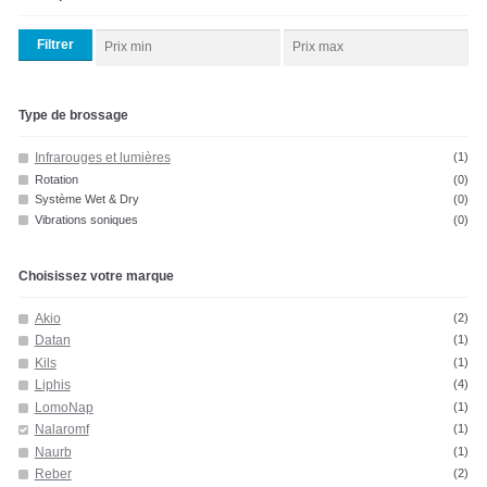
Filtrer
Type de brossage
Infrarouges et lumières
(1)
Rotation
(0)
Système Wet & Dry
(0)
Vibrations soniques
(0)
Choisissez votre marque
Akio
(2)
Datan
(1)
Kils
(1)
Liphis
(4)
LomoNap
(1)
Nalaromf
(1)
Naurb
(1)
Reber
(2)