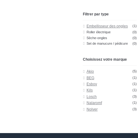
Filtrer par type
Embellisseur des ongles
(1)
Roller électrique
(0)
Sèche-ongles
(0)
Set de manucure / pédicure
(0)
Choisissez votre marque
Akio
(5)
BEG
(1)
Esbov
(1)
Kils
(1)
Losch
(3)
Nalaromf
(1)
Nolver
(3)