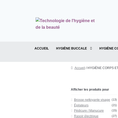
Aller à la navigation
Aller au contenu
ACCUEIL
HYGIÈNE BUCCALE
HYGIÈNE C
Accueil
/ HYGIÈNE CORPS ET
Afficher les produits pour
Brosse nettoyante visage
(13)
Épilateurs
(21)
Pédicure / Manucure
(15)
Rasoir électrique
(27)