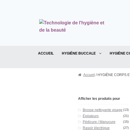
Aller à la navigation
Aller au contenu
ACCUEIL
HYGIÈNE BUCCALE
HYGIÈNE C
Accueil
/ HYGIÈNE CORPS E
Afficher les produits pour
Brosse nettoyante visage
(13)
Épilateurs
(21)
Pédicure / Manucure
(15)
Rasoir électrique
(27)