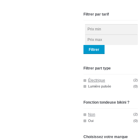
Filtrer par tarif
Filtrer
Filtrer part type
Électrique
(2)
Lumière pulsée
(0)
Fonction tondeuse bikini ?
Non
(2)
Oui
(0)
Choisissez votre marque