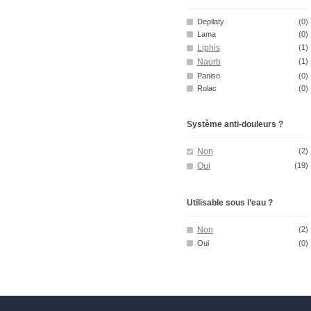
Depilaty
(0)
Lama
(0)
Liphis
(1)
Naurb
(1)
Paniso
(0)
Rolac
(0)
Système anti-douleurs ?
Non
(2)
Oui
(19)
Utilisable sous l’eau ?
Non
(2)
Oui
(0)