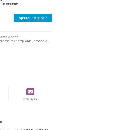
le
ous la douche
Ajouter au panier
yante visage
 brosse rechargeable
,
brosse à
Envoyez
ge
se, adaptateur secteur, socle de