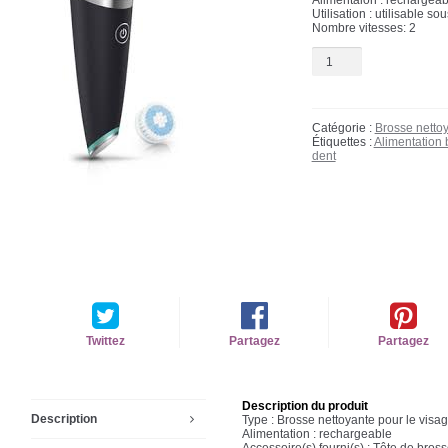
Alimentaion : rechargeab
Utilisation : utilisable s
Nombre vitesses: 2
Catégorie :
Brosse netto
Étiquettes :
Alimentation
dent
Twittez
Partagez
Partagez
Description du produit
Description
Type : Brosse nettoyante pour le visa
Alimentation : rechargeable
Accessoire(s) fourni(s) : Tête de bros