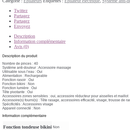
Catégorie :
Épilateurs
Étiquettes :
Épilateur électrique
,
Système anti-d
Twittez
Partagez
Partagez
Envoyez
Description
Information complémentaire
Avis (0)
Description du produit
Nombre de pinces : 40
Système anti-douleur : Accessoire massage
Utilisable sous l’eau : Oui
Alimentation : Rechargeable
Fonction rasoir : Oui
Fonction bikini : Non
Fonction lumière : Oui
Tête pivotante : Oui
Accessoires zones sensibles : oui, accessoire réducteur pour aisselles et maillot
Accessoire(s) fourni(s) : Tête rasage, accessoires efficacité, visage, trousse de 
Spécificités : Accessoires visage
Appareil connecté : Non
Information complémentaire
Fonction tondeuse bikini
Non