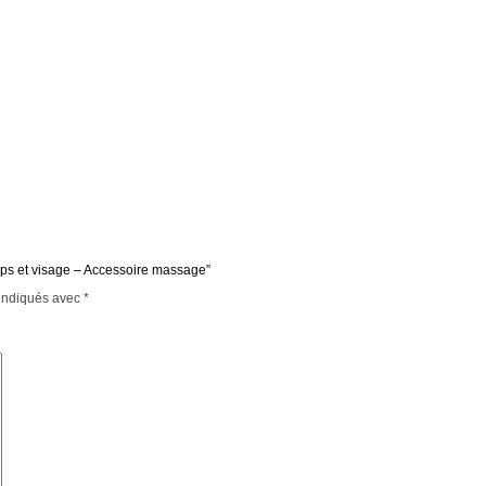
orps et visage – Accessoire massage”
 indiqués avec
*