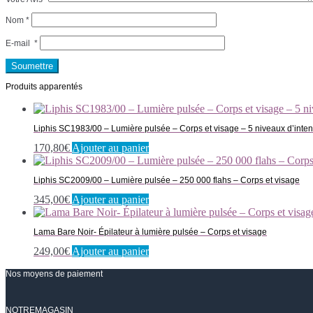
Nom
*
E-mail
*
Produits apparentés
Liphis SC1983/00 – Lumière pulsée – Corps et visage – 5 niveaux d’inten
170,80
€
Ajouter au panier
Liphis SC2009/00 – Lumière pulsée – 250 000 flahs – Corps et visage
345,00
€
Ajouter au panier
Lama Bare Noir- Épilateur à lumière pulsée – Corps et visage
249,00
€
Ajouter au panier
Nos moyens de paiement
NOTREMAGASIN