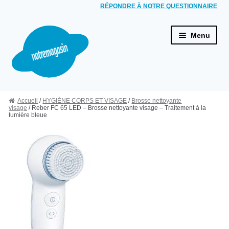
RÉPONDRE À NOTRE QUESTIONNAIRE
Aller à la navigation
Aller au contenu
Menu
ACCUEIL
Accueil
/
HYGIÈNE CORPS ET VISAGE
/
Brosse nettoyante
HYGIÈNE BUCCALE
visage
/ Reber FC 65 LED – Brosse nettoyante visage – Traitement à la
lumière bleue
Brosses à dents électriques
Combinés dentaires
Jets dentaires
HYGIÈNE CORPS ET VISAGE
Rasoirs électriques
Épilateurs