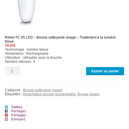
Pédicure / Manucure
Brosses électriques du visage
NOUS CONTACTER
Reber FC 65 LED – Brosse nettoyante visage – Traitement à la lumière
bleue
39,00
€
Technologie : lumière bleue
Alimentaion : Rechargeable
Utilisation : utilisable sous la douche
Nombre vitesses: 3
Ajouter au panier
Catégorie :
Brosse nettoyante visage
Étiquettes :
Alimentation brosse rechargeable
,
Brosse visage
Twittez
Partagez
Partagez
Envoyez